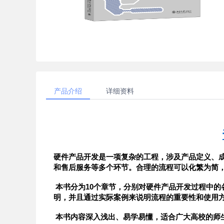
芯片
企业用户
数字电路基础
产品介绍
详细资料
模拟电路基础
发布Test
书籍
硬件产品开发是一项复杂的工程，涉及产品定义、
硬十定制周边
和售后服务等多个环节。合理的流程可以化繁为简
 本书分为10个章节，分别对硬件产品开发过程中的各个关键环节进行了详细的介绍。每个环节都有相应的模板和说
仪器仪表
明，并且通过实际案例来说明流程的重要性和使用
 本书内容深入浅出、易学易懂，适合广大高校的
硬十AI