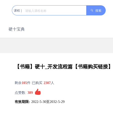
搜索
课程 |
硬十宝典
【书籍】硬十_开发流程篇【书籍购买链接】
剩余
105
件 已购买
2307
人
点赞数:
389
有效期限:
2022-5-30至2032-5-29
大会